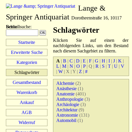
Lange &
Springer Antiquariat
Dorotheenstraße 16, 10117
Berlin
Schnellsuche
:
Schlagwörter
Klicken Sie auf einen der
Startseite
nachfolgenden Links, um den Bestand
nach diesem Sachgebiet zu filtern.
Erweiterte Suche
A
|
B
|
C
|
D
|
E
|
F
|
G
|
H
|
I
|
J
|
K
|
Kategorien
L
|
M
|
N
|
O
|
P
|
Q
|
R
|
S
|
T
|
U
|
V
|
W
|
X
|
Y
|
Z
|
#
Schlagwörter
Gesamtbestand
Alchemie
(2)
Anästhesie
(1)
Warenkorb
Anatomie
(401)
Anthropologie
(3)
Ankauf
Archäologie
(3)
Architektur
(9)
AGB
Astronomie
(131)
Automobil
(1)
Widerruf