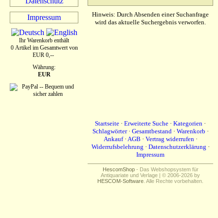
Datenschutz
Hinweis: Durch Absenden einer Suchanfrage
Impressum
wird das aktuelle Suchergebnis verworfen.
Ihr Warenkorb enthält
0 Artikel im Gesamtwert von
EUR 0,--
Währung:
EUR
Startseite
·
Erweiterte Suche
·
Kategorien
·
Schlagwörter
·
Gesamtbestand
·
Warenkorb
·
Ankauf
·
AGB
·
Vertrag widerrufen
·
Widerrufsbelehrung
·
Datenschutzerklärung
·
Impressum
HescomShop
- Das Webshopsystem für
Antiquariate und Verlage | © 2006-2026 by
HESCOM-Software
. Alle Rechte vorbehalten.