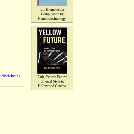
Liu, Biomolecular
Computation by
Nanobiotechnology.
ufsbelehrung
·
Park, Yellow Future:
Oriental Style in
Hollywood Cinema.