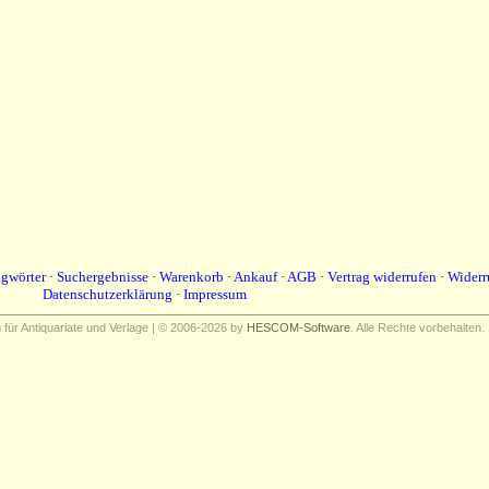
agwörter
·
Suchergebnisse
·
Warenkorb
·
Ankauf
·
AGB
·
Vertrag widerrufen
·
Widerr
Datenschutzerklärung
·
Impressum
ür Antiquariate und Verlage | © 2006-2026 by
HESCOM-Software
. Alle Rechte vorbehalten.