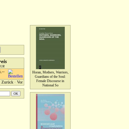
reis
EUR
5,--
Horan, Mothers, Warriors,
Guardians of the Soul:
Female Discourse in
Zurück
·
Vor
National So