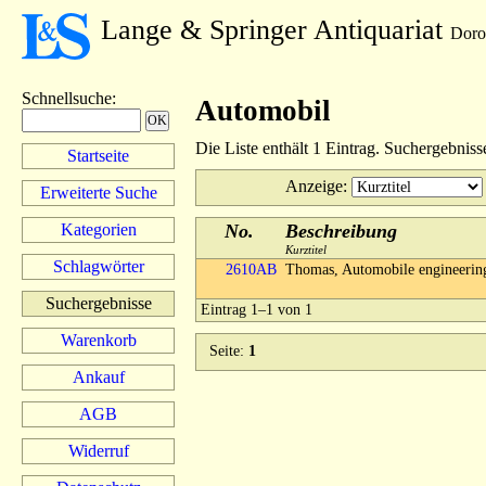
Lange & Springer Antiquariat
Doro
Schnellsuche
:
Automobil
Die Liste enthält 1 Eintrag. Suchergebnis
Startseite
Anzeige
:
Erweiterte Suche
Kategorien
No.
Beschreibung
Kurztitel
Schlagwörter
2610AB
Thomas, Automobile engineerin
Suchergebnisse
Eintrag 1–1 von 1
Warenkorb
Seite:
1
Ankauf
AGB
Widerruf