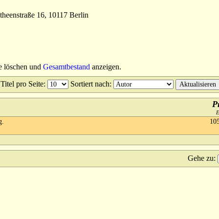
theenstraße 16, 10117 Berlin
se löschen und
Gesamtbestand
anzeigen.
Titel pro Seite
:
Sortiert nach
:
P
g.
10
Gehe zu
: