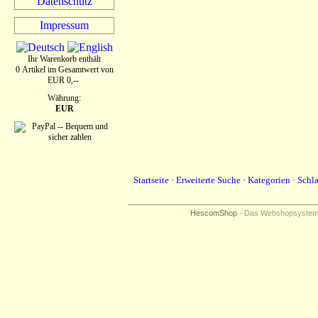
Datenschutz
Impressum
Ihr Warenkorb enthält
0 Artikel im Gesamtwert von
EUR 0,--
Währung:
EUR
Startseite
·
Erweiterte Suche
·
Kategorien
·
Schl
HescomShop
- Das Webshopsystem f