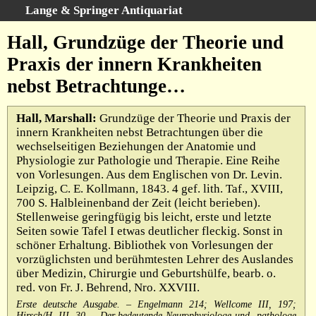
Lange & Springer Antiquariat
Search
:
Hall, Grundzüge der Theorie und
Home
Praxis der innern Krankheiten
Advanced Search
nebst Betrachtunge…
Categories
Keywords
Hall, Marshall:
Grundzüge der Theorie und Praxis der
innern Krankheiten nebst Betrachtungen über die
All Titles
wechselseitigen Beziehungen der Anatomie und
Cart
Physiologie zur Pathologie und Therapie. Eine Reihe
von Vorlesungen. Aus dem Englischen von Dr. Levin.
We buy books
Leipzig, C. E. Kollmann, 1843. 4 gef. lith. Taf., XVIII,
Terms
700 S. Halbleinenband der Zeit (leicht berieben).
Stellenweise geringfügig bis leicht, erste und letzte
Withdrawal
Seiten sowie Tafel I etwas deutlicher fleckig. Sonst in
Privacy Policy
schöner Erhaltung. Bibliothek von Vorlesungen der
vorzüglichsten und berühmtesten Lehrer des Auslandes
Legal Details
über Medizin, Chirurgie und Geburtshülfe, bearb. o.
red. von Fr. J. Behrend, Nro. XXVIII.
Erste deutsche Ausgabe. – Engelmann 214; Wellcome III, 197;
Hirsch/H. III, 30. – Der bedeutende Neurophysiologe und -pathologe