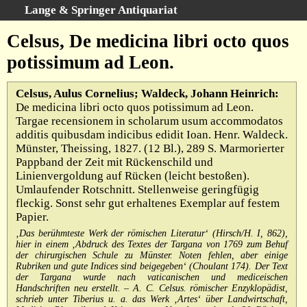
Lange & Springer Antiquariat
Schnellsuche
:
Celsus, De medicina libri octo quos
Startseite
potissimum ad Leon.
Erweiterte Suche
Kategorien
Celsus, Aulus Cornelius; Waldeck, Johann Heinrich:
De medicina libri octo quos potissimum ad Leon.
Schlagwörter
Targae recensionem in scholarum usum accommodatos
Gesamtbestand
additis quibusdam indicibus edidit Ioan. Henr. Waldeck.
Münster, Theissing, 1827. (12 Bl.), 289 S. Marmorierter
Warenkorb
Pappband der Zeit mit Rückenschild und
Ankauf
Linienvergoldung auf Rücken (leicht bestoßen).
Umlaufender Rotschnitt. Stellenweise geringfügig
AGB
fleckig. Sonst sehr gut erhaltenes Exemplar auf festem
Widerruf
Papier.
Datenschutz
‚Das berühmteste Werk der römischen Literatur‘ (Hirsch/H. I, 862),
hier in einem ‚Abdruck des Textes der Targana von 1769 zum Behuf
Impressum
der chirurgischen Schule zu Münster. Noten fehlen, aber einige
Rubriken und gute Indices sind beigegeben‘ (Choulant 174). Der Text
der Targana wurde nach vaticanischen und mediceischen
Handschriften neu erstellt. – A. C. Celsus. römischer Enzyklopädist,
schrieb unter Tiberius u. a. das Werk ‚Artes‘ über Landwirtschaft,