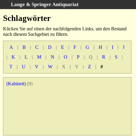
Lange & Springer Antiquariat
Schnellsuche
:
Schlagwörter
Startseite
Klicken Sie auf einen der nachfolgenden Links, um den Bestand
Erweiterte Suche
nach diesem Sachgebiet zu filtern.
Kategorien
A
|
B
|
C
|
D
|
E
|
F
|
G
|
H
|
I
|
J
Schlagwörter
|
K
|
L
|
M
|
N
|
O
|
P
|
Q
|
R
|
S
|
Gesamtbestand
T
|
U
|
V
|
W
|
X
|
Y
|
Z
|
#
Warenkorb
Ankauf
(Kabinett)
(9)
AGB
Widerruf
Datenschutz
Impressum