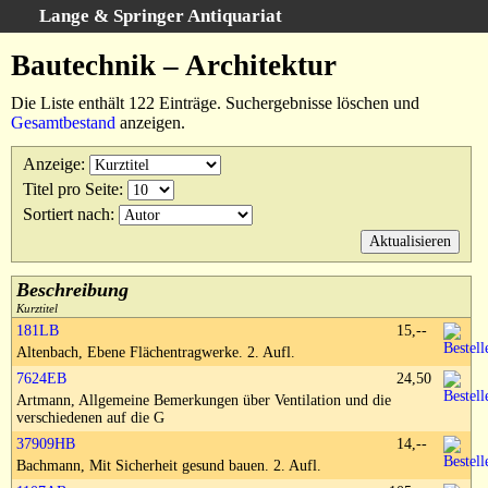
Lange & Springer Antiquariat
Schnellsuche
:
Bautechnik – Architektur
Startseite
Die Liste enthält 122 Einträge. Suchergebnisse löschen und
Erweiterte Suche
Gesamtbestand
anzeigen.
Kategorien
Anzeige
:
Schlagwörter
Titel pro Seite
:
Suchergebnisse
Sortiert nach
:
Warenkorb
Ankauf
Beschreibung
AGB
Kurztitel
181LB
15,--
Widerruf
Altenbach, Ebene Flächentragwerke. 2. Aufl.
Datenschutz
7624EB
24,50
Impressum
Artmann, Allgemeine Bemerkungen über Ventilation und die
verschiedenen auf die G
37909HB
14,--
Bachmann, Mit Sicherheit gesund bauen. 2. Aufl.