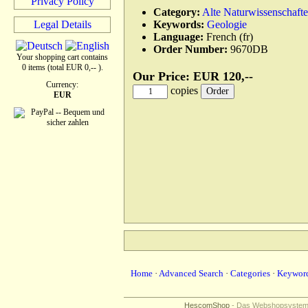
Privacy Policy
Category:
Alte Naturwissenschaft
Legal Details
Keywords:
Geologie
Language:
French (fr)
Order Number:
9670DB
Your shopping cart contains
0 items (total EUR 0,-- ).
Our Price: EUR 120,--
Currency:
copies
EUR
Home
·
Advanced Search
·
Categories
·
Keywor
HescomShop
- Das Webshopsystem f