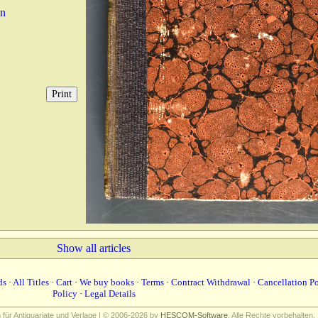
en
Show all articles
ds
·
All Titles
·
Cart
·
We buy books
·
Terms
·
Contract Withdrawal
·
Cancellation P
Policy
·
Legal Details
ür Antiquariate und Verlage | © 2006-2026 by
HESCOM-Software
. Alle Rechte vorbehalten.