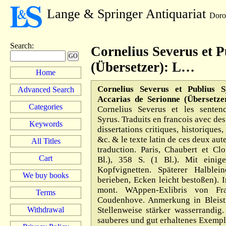
Lange & Springer Antiquariat
Doro
Search
:
Cornelius Severus et P
(Übersetzer): L…
Home
Cornelius Severus et Publius S
Advanced Search
Accarias de Serionne (Übersetze
Categories
Cornelius Severus et les senten
Syrus. Traduits en francois avec de
Keywords
dissertations critiques, historiques
&c. & le texte latin de ces deux aute
All Titles
traduction. Paris, Chaubert et Clo
Cart
Bl.), 358 S. (1 Bl.). Mit einige
Kopfvignetten. Späterer Halblei
We buy books
berieben, Ecken leicht bestoßen). 
mont. WAppen-Exlibris von Fr
Terms
Coudenhove. Anmerkung in Bleisti
Withdrawal
Stellenweise stärker wasserrandig.
sauberes und gut erhaltenes Exempl