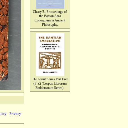
Cleary/J., Proceedings of
the Boston Area
Colloquium in Ancient
Philosophy.
The Jesuit Series Part Five
(P-Z) (Corpus Librorum
Emblematum Series).
olicy
·
Privacy