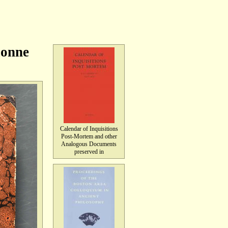
ionne
Calendar of Inquisitions
Post-Mortem and other
Analogous Documents
preserved in