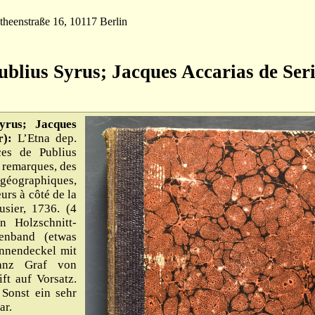
theenstraße 16, 10117 Berlin
ublius Syrus; Jacques Accarias de Ser
yrus; Jacques
r):
L’Etna dep.
ces de Publius
s remarques, des
, géographiques,
urs à côté de la
usier, 1736. (4
n Holzschnitt-
nenband (etwas
Innendeckel mit
anz Graf von
ft auf Vorsatz.
 Sonst ein sehr
ar.