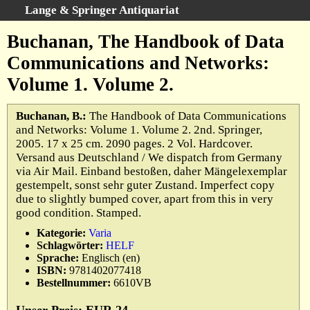
Lange & Springer Antiquariat
Schnellsuche
:
Buchanan, The Handbook of Data
Startseite
Communications and Networks:
Erweiterte Suche
Volume 1. Volume 2.
Kategorien
Schlagwörter
Buchanan, B.:
The Handbook of Data Communications
and Networks: Volume 1. Volume 2. 2nd. Springer,
Gesamtbestand
2005. 17 x 25 cm. 2090 pages. 2 Vol. Hardcover.
Warenkorb
Versand aus Deutschland / We dispatch from Germany
via Air Mail. Einband bestoßen, daher Mängelexemplar
Ankauf
gestempelt, sonst sehr guter Zustand. Imperfect copy
AGB
due to slightly bumped cover, apart from this in very
good condition. Stamped.
Widerruf
Kategorie:
Varia
Datenschutz
Schlagwörter:
HELF
Impressum
Sprache:
Englisch (en)
ISBN:
9781402077418
Bestellnummer:
6610VB