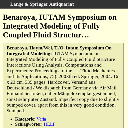
Lange & Springer Antiquariat
Schnellsuche
:
Benaroya, IUTAM Symposium on
Startseite
Integrated Modeling of Fully
Erweiterte Suche
Coupled Fluid Structur…
Kategorien
Schlagwörter
Benaroya, Haym/Wei, T./O, Iutam Symposium On
Integrated Modeling:
IUTAM Symposium on
Gesamtbestand
Integrated Modeling of Fully Coupled Fluid Structure
Warenkorb
Interactions Using Analysis, Computations and
Experiments: Proceedings of the … (Fluid Mechanics
Ankauf
and Its Applications, 75). 2003th ed. Springer, 2004. 16
AGB
x 23 cm. 535 pages. Hardcover. Versand aus
Deutschland / We dispatch from Germany via Air Mail.
Widerruf
Einband bestoßen, daher Mängelexemplar gestempelt,
Datenschutz
sonst sehr guter Zustand. Imperfect copy due to slightly
bumped cover, apart from this in very good condition.
Impressum
Stamped.
Kategorie:
Varia
Schlagwörter:
HELF