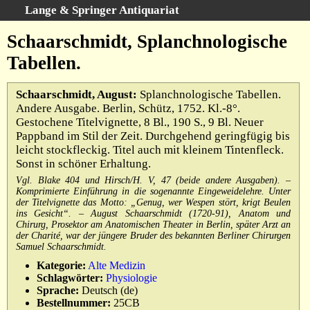
Lange & Springer Antiquariat
Schnellsuche
:
Schaarschmidt, Splanchnologische
Startseite
Tabellen.
Erweiterte Suche
Kategorien
Schaarschmidt, August:
Splanchnologische Tabellen.
Andere Ausgabe. Berlin, Schütz, 1752. Kl.-8°.
Schlagwörter
Gestochene Titelvignette, 8 Bl., 190 S., 9 Bl. Neuer
Gesamtbestand
Pappband im Stil der Zeit. Durchgehend geringfügig bis
leicht stockfleckig. Titel auch mit kleinem Tintenfleck.
Warenkorb
Sonst in schöner Erhaltung.
Ankauf
Vgl. Blake 404 und Hirsch/H. V, 47 (beide andere Ausgaben). –
Komprimierte Einführung in die sogenannte Eingeweidelehre. Unter
AGB
der Titelvignette das Motto: „Genug, wer Wespen stört, krigt Beulen
Widerruf
ins Gesicht“. – August Schaarschmidt (1720-91), Anatom und
Chirurg, Prosektor am Anatomischen Theater in Berlin, später Arzt an
Datenschutz
der Charité, war der jüngere Bruder des bekannten Berliner Chirurgen
Samuel Schaarschmidt.
Impressum
Kategorie:
Alte Medizin
Schlagwörter:
Physiologie
Sprache:
Deutsch (de)
Bestellnummer:
25CB