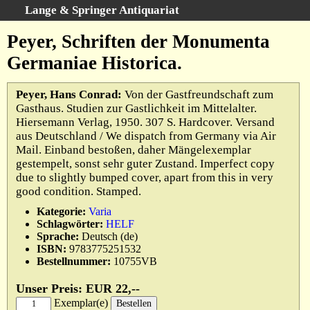
Lange & Springer Antiquariat
Schnellsuche
:
Peyer, Schriften der Monumenta
Startseite
Germaniae Historica.
Erweiterte Suche
Kategorien
Peyer, Hans Conrad:
Von der Gastfreundschaft zum
Gasthaus. Studien zur Gastlichkeit im Mittelalter.
Schlagwörter
Hiersemann Verlag, 1950. 307 S. Hardcover. Versand
Gesamtbestand
aus Deutschland / We dispatch from Germany via Air
Mail. Einband bestoßen, daher Mängelexemplar
Warenkorb
gestempelt, sonst sehr guter Zustand. Imperfect copy
Ankauf
due to slightly bumped cover, apart from this in very
good condition. Stamped.
AGB
Kategorie:
Varia
Widerruf
Schlagwörter:
HELF
Datenschutz
Sprache:
Deutsch (de)
ISBN:
9783775251532
Impressum
Bestellnummer:
10755VB
Unser Preis: EUR 22,--
Exemplar(e)