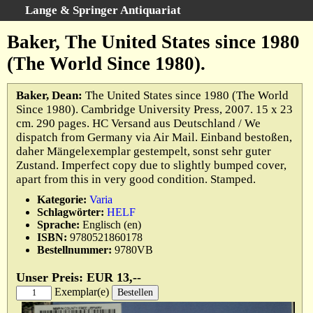
Lange & Springer Antiquariat
Schnellsuche
:
Baker, The United States since 1980
Startseite
(The World Since 1980).
Erweiterte Suche
Kategorien
Baker, Dean:
The United States since 1980 (The World
Since 1980). Cambridge University Press, 2007. 15 x 23
Schlagwörter
cm. 290 pages. HC Versand aus Deutschland / We
Gesamtbestand
dispatch from Germany via Air Mail. Einband bestoßen,
daher Mängelexemplar gestempelt, sonst sehr guter
Warenkorb
Zustand. Imperfect copy due to slightly bumped cover,
Ankauf
apart from this in very good condition. Stamped.
AGB
Kategorie:
Varia
Schlagwörter:
HELF
Widerruf
Sprache:
Englisch (en)
Datenschutz
ISBN:
9780521860178
Bestellnummer:
9780VB
Impressum
Unser Preis: EUR 13,--
Exemplar(e)