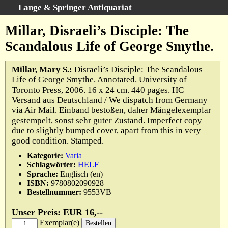
Lange & Springer Antiquariat
Schnellsuche
:
Millar, Disraeli’s Disciple: The
Startseite
Scandalous Life of George Smythe.
Erweiterte Suche
Kategorien
Millar, Mary S.:
Disraeli’s Disciple: The Scandalous
Life of George Smythe. Annotated. University of
Schlagwörter
Toronto Press, 2006. 16 x 24 cm. 440 pages. HC
Gesamtbestand
Versand aus Deutschland / We dispatch from Germany
via Air Mail. Einband bestoßen, daher Mängelexemplar
Warenkorb
gestempelt, sonst sehr guter Zustand. Imperfect copy
Ankauf
due to slightly bumped cover, apart from this in very
good condition. Stamped.
AGB
Kategorie:
Varia
Widerruf
Schlagwörter:
HELF
Datenschutz
Sprache:
Englisch (en)
ISBN:
9780802090928
Impressum
Bestellnummer:
9553VB
Unser Preis: EUR 16,--
Exemplar(e)