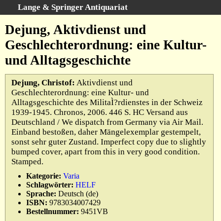
Lange & Springer Antiquariat
Schnellsuche
:
Dejung, Aktivdienst und
Startseite
Geschlechterordnung: eine Kultur-
Erweiterte Suche
und Alltagsgeschichte
Kategorien
Schlagwörter
Dejung, Christof:
Aktivdienst und
Geschlechterordnung: eine Kultur- und
Gesamtbestand
Alltagsgeschichte des MilitaÌ?rdienstes in der Schweiz
Warenkorb
1939-1945. Chronos, 2006. 446 S. HC Versand aus
Deutschland / We dispatch from Germany via Air Mail.
Ankauf
Einband bestoßen, daher Mängelexemplar gestempelt,
AGB
sonst sehr guter Zustand. Imperfect copy due to slightly
bumped cover, apart from this in very good condition.
Widerruf
Stamped.
Datenschutz
Kategorie:
Varia
Impressum
Schlagwörter:
HELF
Sprache:
Deutsch (de)
ISBN:
9783034007429
Bestellnummer:
9451VB