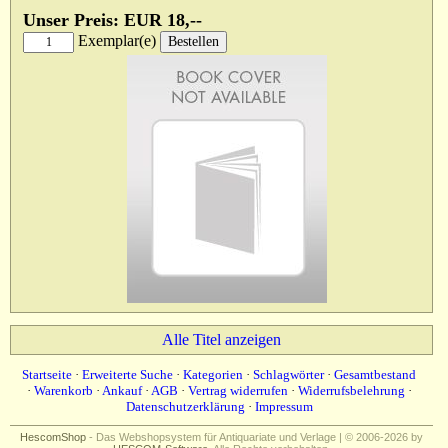
Unser Preis: EUR 18,--
Exemplar(e)
Alle Titel anzeigen
Startseite
·
Erweiterte Suche
·
Kategorien
·
Schlagwörter
·
Gesamtbestand
·
Warenkorb
·
Ankauf
·
AGB
·
Vertrag widerrufen
·
Widerrufsbelehrung
·
Datenschutzerklärung
·
Impressum
HescomShop
- Das Webshopsystem für Antiquariate und Verlage | © 2006-2026 by