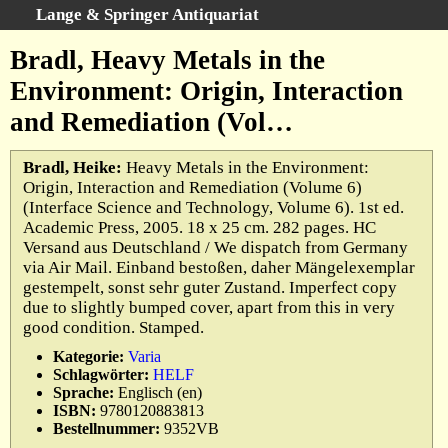
Lange & Springer Antiquariat
Schnellsuche
:
Bradl, Heavy Metals in the
Startseite
Environment: Origin, Interaction
Erweiterte Suche
and Remediation (Vol…
Kategorien
Schlagwörter
Bradl, Heike:
Heavy Metals in the Environment:
Origin, Interaction and Remediation (Volume 6)
Gesamtbestand
(Interface Science and Technology, Volume 6). 1st ed.
Warenkorb
Academic Press, 2005. 18 x 25 cm. 282 pages. HC
Versand aus Deutschland / We dispatch from Germany
Ankauf
via Air Mail. Einband bestoßen, daher Mängelexemplar
AGB
gestempelt, sonst sehr guter Zustand. Imperfect copy
due to slightly bumped cover, apart from this in very
Widerruf
good condition. Stamped.
Datenschutz
Kategorie:
Varia
Impressum
Schlagwörter:
HELF
Sprache:
Englisch (en)
ISBN:
9780120883813
Bestellnummer:
9352VB