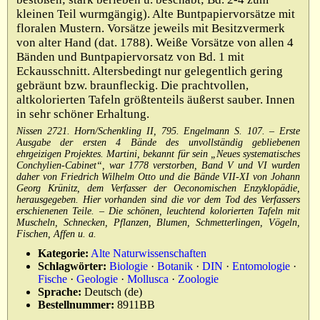
kleinen Teil wurmgängig). Alte Buntpapiervorsätze mit
floralen Mustern. Vorsätze jeweils mit Besitzvermerk
von alter Hand (dat. 1788). Weiße Vorsätze von allen 4
Bänden und Buntpapiervorsatz von Bd. 1 mit
Eckausschnitt. Altersbedingt nur gelegentlich gering
gebräunt bzw. braunfleckig. Die prachtvollen,
altkolorierten Tafeln größtenteils äußerst sauber. Innen
in sehr schöner Erhaltung.
Nissen 2721. Horn/Schenkling II, 795. Engelmann S. 107. – Erste
Ausgabe der ersten 4 Bände des unvollständig gebliebenen
ehrgeizigen Projektes. Martini, bekannt für sein „Neues systematisches
Conchylien-Cabinet“, war 1778 verstorben, Band V und VI wurden
daher von Friedrich Wilhelm Otto und die Bände VII-XI von Johann
Georg Krünitz, dem Verfasser der Oeconomischen Enzyklopädie,
herausgegeben. Hier vorhanden sind die vor dem Tod des Verfassers
erschienenen Teile. – Die schönen, leuchtend kolorierten Tafeln mit
Muscheln, Schnecken, Pflanzen, Blumen, Schmetterlingen, Vögeln,
Fischen, Affen u. a.
Kategorie:
Alte Naturwissenschaften
Schlagwörter:
Biologie
·
Botanik
·
DIN
·
Entomologie
·
Fische
·
Geologie
·
Mollusca
·
Zoologie
Sprache:
Deutsch (de)
Bestellnummer:
8911BB