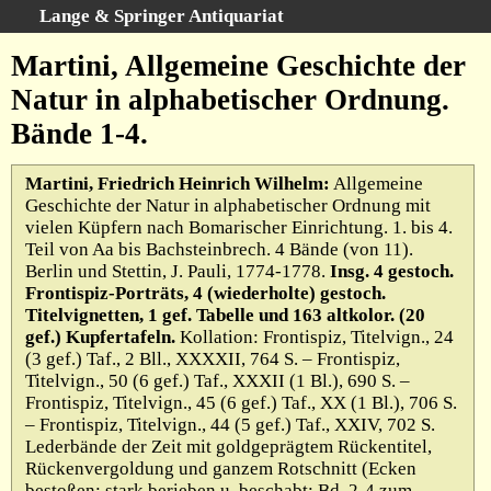
Lange & Springer Antiquariat
Schnellsuche
:
Martini, Allgemeine Geschichte der
Startseite
Natur in alphabetischer Ordnung.
Erweiterte Suche
Bände 1-4.
Kategorien
Schlagwörter
Martini, Friedrich Heinrich Wilhelm:
Allgemeine
Geschichte der Natur in alphabetischer Ordnung mit
Gesamtbestand
vielen Küpfern nach Bomarischer Einrichtung. 1. bis 4.
Warenkorb
Teil von Aa bis Bachsteinbrech. 4 Bände (von 11).
Berlin und Stettin, J. Pauli, 1774-1778.
Insg. 4 gestoch.
Ankauf
Frontispiz-Porträts, 4 (wiederholte) gestoch.
AGB
Titelvignetten, 1 gef. Tabelle und 163 altkolor. (20
gef.) Kupfertafeln.
Kollation: Frontispiz, Titelvign., 24
Widerruf
(3 gef.) Taf., 2 Bll., XXXXII, 764 S. – Frontispiz,
Datenschutz
Titelvign., 50 (6 gef.) Taf., XXXII (1 Bl.), 690 S. –
Frontispiz, Titelvign., 45 (6 gef.) Taf., XX (1 Bl.), 706 S.
Impressum
– Frontispiz, Titelvign., 44 (5 gef.) Taf., XXIV, 702 S.
Lederbände der Zeit mit goldgeprägtem Rückentitel,
Rückenvergoldung und ganzem Rotschnitt (Ecken
bestoßen; stark berieben u. beschabt; Bd. 2-4 zum