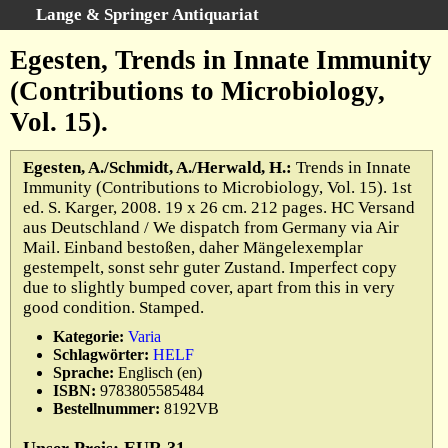
Lange & Springer Antiquariat
Schnellsuche
:
Egesten, Trends in Innate Immunity
Startseite
(Contributions to Microbiology,
Erweiterte Suche
Vol. 15).
Kategorien
Schlagwörter
Egesten, A./Schmidt, A./Herwald, H.:
Trends in Innate
Immunity (Contributions to Microbiology, Vol. 15). 1st
Gesamtbestand
ed. S. Karger, 2008. 19 x 26 cm. 212 pages. HC Versand
Warenkorb
aus Deutschland / We dispatch from Germany via Air
Mail. Einband bestoßen, daher Mängelexemplar
Ankauf
gestempelt, sonst sehr guter Zustand. Imperfect copy
AGB
due to slightly bumped cover, apart from this in very
good condition. Stamped.
Widerruf
Kategorie:
Varia
Datenschutz
Schlagwörter:
HELF
Impressum
Sprache:
Englisch (en)
ISBN:
9783805585484
Bestellnummer:
8192VB