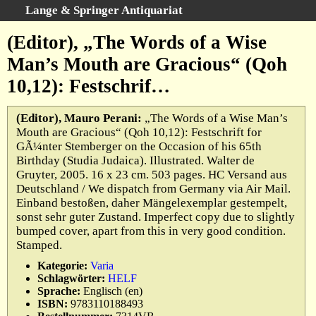
Lange & Springer Antiquariat
Schnellsuche
:
(Editor), „The Words of a Wise
Startseite
Man’s Mouth are Gracious“ (Qoh
Erweiterte Suche
10,12): Festschrif…
Kategorien
Schlagwörter
(Editor), Mauro Perani:
„The Words of a Wise Man’s
Mouth are Gracious“ (Qoh 10,12): Festschrift for
Gesamtbestand
GÃ¼nter Stemberger on the Occasion of his 65th
Warenkorb
Birthday (Studia Judaica). Illustrated. Walter de
Gruyter, 2005. 16 x 23 cm. 503 pages. HC Versand aus
Ankauf
Deutschland / We dispatch from Germany via Air Mail.
AGB
Einband bestoßen, daher Mängelexemplar gestempelt,
sonst sehr guter Zustand. Imperfect copy due to slightly
Widerruf
bumped cover, apart from this in very good condition.
Datenschutz
Stamped.
Impressum
Kategorie:
Varia
Schlagwörter:
HELF
Sprache:
Englisch (en)
ISBN:
9783110188493