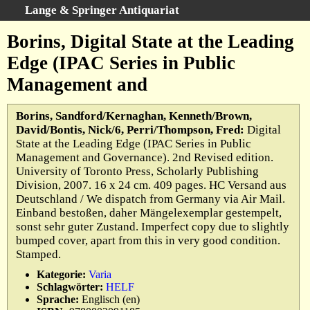
Lange & Springer Antiquariat
Schnellsuche
:
Borins, Digital State at the Leading
Startseite
Edge (IPAC Series in Public
Erweiterte Suche
Management and
Kategorien
Schlagwörter
Borins, Sandford/Kernaghan, Kenneth/Brown,
David/Bontis, Nick/6, Perri/Thompson, Fred:
Digital
Gesamtbestand
State at the Leading Edge (IPAC Series in Public
Warenkorb
Management and Governance). 2nd Revised edition.
University of Toronto Press, Scholarly Publishing
Ankauf
Division, 2007. 16 x 24 cm. 409 pages. HC Versand aus
AGB
Deutschland / We dispatch from Germany via Air Mail.
Einband bestoßen, daher Mängelexemplar gestempelt,
Widerruf
sonst sehr guter Zustand. Imperfect copy due to slightly
Datenschutz
bumped cover, apart from this in very good condition.
Stamped.
Impressum
Kategorie:
Varia
Schlagwörter:
HELF
Sprache:
Englisch (en)