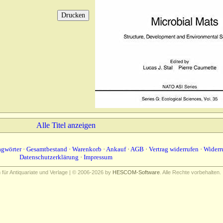
Alle Titel anzeigen
agwörter
·
Gesamtbestand
·
Warenkorb
·
Ankauf
·
AGB
·
Vertrag widerrufen
·
Widerr
Datenschutzerklärung
·
Impressum
ür Antiquariate und Verlage | © 2006-2026 by
HESCOM-Software
. Alle Rechte vorbehalten.