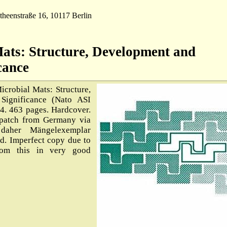
theenstraße 16, 10117 Berlin
ats: Structure, Development and
cance
crobial Mats: Structure,
Significance (Nato ASI
94. 463 pages. Hardcover.
spatch from Germany via
daher Mängelexemplar
nd. Imperfect copy due to
from this in very good