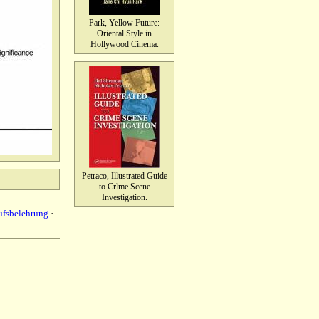
Park, Yellow Future:
Oriental Style in
Hollywood Cinema.
Petraco, Illustrated Guide
to Crlme Scene
Investigation.
ufsbelehrung
·