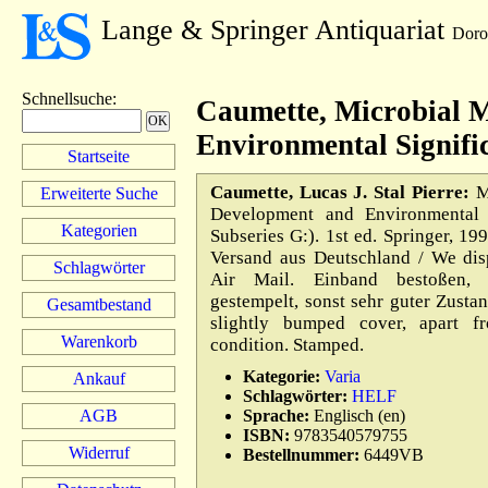
Lange & Springer Antiquariat
Doro
Schnellsuche
:
Caumette, Microbial M
Environmental Signifi
Startseite
Caumette, Lucas J. Stal Pierre:
Mi
Erweiterte Suche
Development and Environmental 
Kategorien
Subseries G:). 1st ed. Springer, 19
Versand aus Deutschland / We di
Schlagwörter
Air Mail. Einband bestoßen, 
gestempelt, sonst sehr guter Zusta
Gesamtbestand
slightly bumped cover, apart 
Warenkorb
condition. Stamped.
Kategorie:
Varia
Ankauf
Schlagwörter:
HELF
AGB
Sprache:
Englisch (en)
ISBN:
9783540579755
Widerruf
Bestellnummer:
6449VB