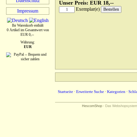
Datenschutz
Unser Preis: EUR 18,--
Exemplar(e)
Impressum
Ihr Warenkorb enthält
0 Artikel im Gesamtwert von
EUR 0,--
Währung:
EUR
Startseite
·
Erweiterte Suche
·
Kategorien
·
Schl
HescomShop
- Das Webshopsystem f