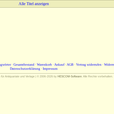
Alle Titel anzeigen
agwörter
·
Gesamtbestand
·
Warenkorb
·
Ankauf
·
AGB
·
Vertrag widerrufen
·
Widerr
Datenschutzerklärung
·
Impressum
ür Antiquariate und Verlage | © 2006-2026 by
HESCOM-Software
. Alle Rechte vorbehalten.