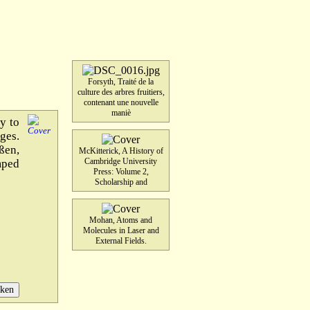
Forsyth, Traité de la
culture des arbres fruitiers,
contenant une nouvelle
maniè
y to
ges.
ßen,
McKitterick, A History of
Cambridge University
mped
Press: Volume 2,
Scholarship and
Mohan, Atoms and
Molecules in Laser and
External Fields.