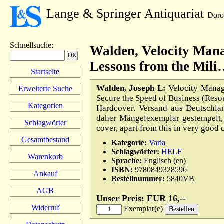
Lange & Springer Antiquariat
Doro
Schnellsuche
:
Walden, Velocity Mana
Lessons from the Mil
Startseite
Walden, Joseph L:
Velocity Manage
Erweiterte Suche
Secure the Speed of Business (Reso
Kategorien
Hardcover. Versand aus Deutschla
daher Mängelexemplar gestempelt, 
Schlagwörter
cover, apart from this in very good
Gesamtbestand
Kategorie:
Varia
Schlagwörter:
HELF
Warenkorb
Sprache:
Englisch (en)
ISBN:
9780849328596
Ankauf
Bestellnummer:
5840VB
AGB
Unser Preis: EUR 16,--
Widerruf
Exemplar(e)