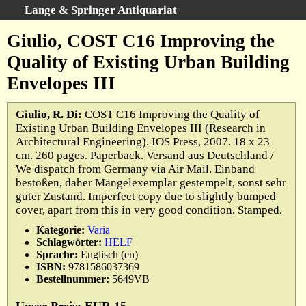
Lange & Springer Antiquariat
Schnellsuche
:
Giulio, COST C16 Improving the
Startseite
Quality of Existing Urban Building
Erweiterte Suche
Envelopes III
Kategorien
Schlagwörter
Giulio, R. Di:
COST C16 Improving the Quality of
Existing Urban Building Envelopes III (Research in
Gesamtbestand
Architectural Engineering). IOS Press, 2007. 18 x 23
Warenkorb
cm. 260 pages. Paperback. Versand aus Deutschland /
We dispatch from Germany via Air Mail. Einband
Ankauf
bestoßen, daher Mängelexemplar gestempelt, sonst sehr
AGB
guter Zustand. Imperfect copy due to slightly bumped
cover, apart from this in very good condition. Stamped.
Widerruf
Kategorie:
Varia
Datenschutz
Schlagwörter:
HELF
Impressum
Sprache:
Englisch (en)
ISBN:
9781586037369
Bestellnummer:
5649VB