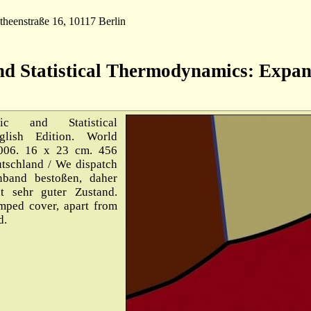
theenstraße 16, 10117 Berlin
nd Statistical Thermodynamics: Expa
c and Statistical
lish Edition. World
2006. 16 x 23 cm. 456
tschland / We dispatch
band bestoßen, daher
t sehr guter Zustand.
mped cover, apart from
d.