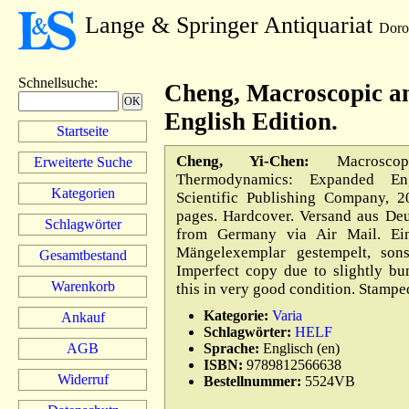
Lange & Springer Antiquariat
Doro
Schnellsuche
:
Cheng, Macroscopic a
English Edition.
Startseite
Cheng, Yi-Chen:
Macroscopi
Erweiterte Suche
Thermodynamics: Expanded Eng
Kategorien
Scientific Publishing Company, 
pages. Hardcover. Versand aus Deu
Schlagwörter
from Germany via Air Mail. Ein
Mängelexemplar gestempelt, sons
Gesamtbestand
Imperfect copy due to slightly bu
Warenkorb
this in very good condition. Stampe
Kategorie:
Varia
Ankauf
Schlagwörter:
HELF
AGB
Sprache:
Englisch (en)
ISBN:
9789812566638
Widerruf
Bestellnummer:
5524VB