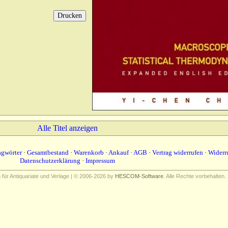
Alle Titel anzeigen
agwörter
·
Gesamtbestand
·
Warenkorb
·
Ankauf
·
AGB
·
Vertrag widerrufen
·
Widerr
Datenschutzerklärung
·
Impressum
ür Antiquariate und Verlage | © 2006-2026 by
HESCOM-Software
. Alle Rechte vorbehalten.