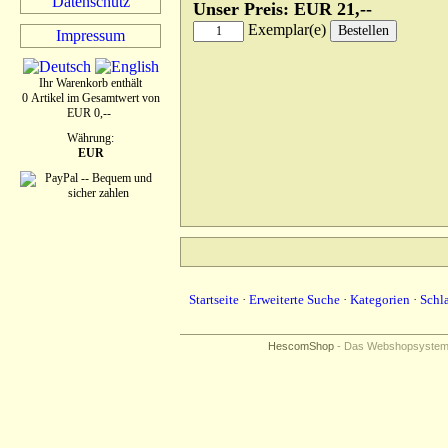
Datenschutz
Unser Preis: EUR 21,--
Exemplar(e)
Impressum
Ihr Warenkorb enthält
0 Artikel im Gesamtwert von
EUR 0,--
Währung:
EUR
Startseite
·
Erweiterte Suche
·
Kategorien
·
Schl
HescomShop
- Das Webshopsystem f