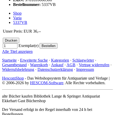
Bestellnummer:
5337VB
Shop
Varia
5337VB
Unser Preis: EUR 36,--
Exemplar(e)
Alle Titel anzeigen
Startseite
·
Erweiterte Suche
·
Kategorien
·
Schlagwörter
·
Gesamtbestand
·
Warenkorb
·
Ankauf
·
AGB
·
Vertrag widerrufen
·
Widerrufsbelehrung
·
Datenschutzerklärung
·
Impressum
HescomShop
- Das Webshopsystem für Antiquariate und Verlage |
© 2006-2026 by
HESCOM-Software
. Alle Rechte vorbehalten.
alte Bücher kaufen Bibliothek Lange & Springer Antiquariat
Ekkehart Gast Büchershop
Der Versand erfolgt in der Regel innerhalb von 24 h bei
Bestellungen.