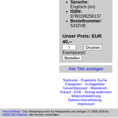
Sprache:
Englisch (en)
ISBN:
9780198256137
Bestellnummer:
5332VB
Unser Preis: EUR
40,--
Exemplar(e)
Alle Titel anzeigen
Startseite
·
Erweiterte Suche
·
Kategorien
·
Schlagwörter
·
Gesamtbestand
·
Warenkorb
·
Ankauf
·
AGB
·
Vertrag widerrufen
·
Widerrufsbelehrung
·
Datenschutzerklärung
·
Impressum
HescomShop
- Das Webshopsystem für Antiquariate und Verlage | © 2006-2026 by
HESCOM-Software
. Alle Rechte vorbehalten.