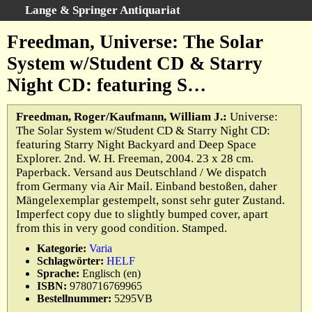
Lange & Springer Antiquariat
Schnellsuche
:
Freedman, Universe: The Solar
Startseite
System w/Student CD & Starry
Erweiterte Suche
Night CD: featuring S…
Kategorien
Schlagwörter
Freedman, Roger/Kaufmann, William J.:
Universe:
The Solar System w/Student CD & Starry Night CD:
Gesamtbestand
featuring Starry Night Backyard and Deep Space
Warenkorb
Explorer. 2nd. W. H. Freeman, 2004. 23 x 28 cm.
Paperback. Versand aus Deutschland / We dispatch
Ankauf
from Germany via Air Mail. Einband bestoßen, daher
AGB
Mängelexemplar gestempelt, sonst sehr guter Zustand.
Imperfect copy due to slightly bumped cover, apart
Widerruf
from this in very good condition. Stamped.
Datenschutz
Kategorie:
Varia
Impressum
Schlagwörter:
HELF
Sprache:
Englisch (en)
ISBN:
9780716769965
Bestellnummer:
5295VB