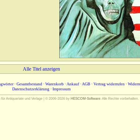
Alle Titel anzeigen
agwörter
·
Gesamtbestand
·
Warenkorb
·
Ankauf
·
AGB
·
Vertrag widerrufen
·
Widerr
Datenschutzerklärung
·
Impressum
ür Antiquariate und Verlage | © 2006-2026 by
HESCOM-Software
. Alle Rechte vorbehalten.