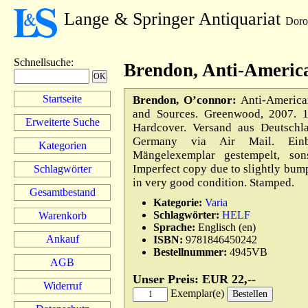
Lange & Springer Antiquariat
Doro
Schnellsuche
:
Brendon, Anti-America
Startseite
Brendon, O’connor:
Anti-America
and Sources. Greenwood, 2007. 
Erweiterte Suche
Hardcover. Versand aus Deutschl
Germany via Air Mail. Einb
Kategorien
Mängelexemplar gestempelt, son
Imperfect copy due to slightly bump
Schlagwörter
in very good condition. Stamped.
Gesamtbestand
Kategorie:
Varia
Schlagwörter:
HELF
Warenkorb
Sprache:
Englisch (en)
Ankauf
ISBN:
9781846450242
Bestellnummer:
4945VB
AGB
Unser Preis: EUR 22,--
Widerruf
Exemplar(e)