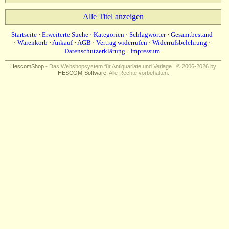
Alle Titel anzeigen
Startseite
·
Erweiterte Suche
·
Kategorien
·
Schlagwörter
·
Gesamtbestand
·
Warenkorb
·
Ankauf
·
AGB
·
Vertrag widerrufen
·
Widerrufsbelehrung
·
Datenschutzerklärung
·
Impressum
HescomShop
- Das Webshopsystem für Antiquariate und Verlage | © 2006-2026 by
HESCOM-Software
. Alle Rechte vorbehalten.