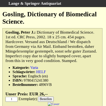
Lange & Springer Antiquariat
Schnellsuche
:
Gosling, Dictionary of Biomedical
Startseite
Science.
Erweiterte Suche
Kategorien
Gosling, Peter J.:
Dictionary of Biomedical Science.
1st ed. CRC Press, 2002. 18 x 25 cm. 454 pages.
Schlagwörter
Hardcover. Versand aus Deutschland / We dispatch
Gesamtbestand
from Germany via Air Mail. Einband bestoßen, daher
Mängelexemplar gestempelt, sonst sehr guter Zustand.
Warenkorb
Imperfect copy due to slightly bumped cover, apart
Ankauf
from this in very good condition. Stamped.
AGB
Kategorie:
Varia
Schlagwörter:
HELF
Widerruf
Sprache:
Englisch (en)
Datenschutz
ISBN:
9780415241380
Bestellnummer:
4896VB
Impressum
Unser Preis: EUR 26,--
Exemplar(e)