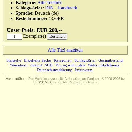
Kategorie:
Alte Technik
Schlagwörter:
DIN
·
Handwerk
Sprache:
Deutsch (de)
Bestellnummer:
4330EB
Unser Preis: EUR 200,--
Exemplar(e)
Alle Titel anzeigen
Startseite
·
Erweiterte Suche
·
Kategorien
·
Schlagwörter
·
Gesamtbestand
·
Warenkorb
·
Ankauf
·
AGB
·
Vertrag widerrufen
·
Widerrufsbelehrung
·
Datenschutzerklärung
·
Impressum
HescomShop
- Das Webshopsystem für Antiquariate und Verlage | © 2006-2026 by
HESCOM-Software
. Alle Rechte vorbehalten.