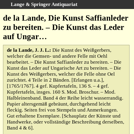
Lange & Springer Antiquariat
Schnellsuche
:
de la Lande, Die Kunst Saffianleder
Startseite
zu bereiten. – Die Kunst das Leder
Erweiterte Suche
auf Ungar…
Kategorien
Schlagwörter
de la Lande, J. J. L.:
Die Kunst des Weißgerbers,
welcher die Gemsen- und andere Felle mit Oehl
Gesamtbestand
bearbeitet. – Die Kunst Saffianleder zu bereiten. – Die
Warenkorb
Kunst das Leder auf Ungarische Art zu bereiten. – Die
Kunst des Weißgerbers, welcher die Felle ohne Oel
Ankauf
zurichtet. 4 Teile in 2 Bänden. [Erlangen u.a.],
AGB
[1765/1767]. 4 gef. Kupfertafeln, 136 S. – 4 gef.
Kupfertafeln, insges. 160 S. Mod. Broschur. – Mod.
Widerruf
Halbleinenband. Band 4 der Reihe leicht wasserrandig.
Datenschutz
Papier altersgemäß gebräunt, durchgehend leicht
fleckig. Seiten frei von Stempeln und Anmerkungen.
Impressum
Gut erhaltene Exemplare. [Schauplatz der Künste und
Handwerke, oder vollständige Beschreibung derselben,
Band 4 & 6].