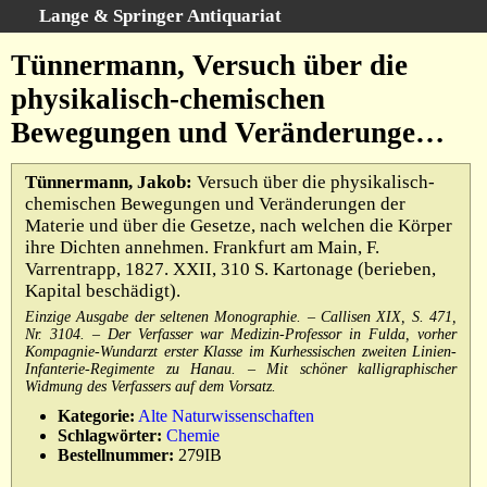
Lange & Springer Antiquariat
Schnellsuche
:
Tünnermann, Versuch über die
Startseite
physikalisch-chemischen
Erweiterte Suche
Bewegungen und Veränderunge…
Kategorien
Schlagwörter
Tünnermann, Jakob:
Versuch über die physikalisch-
chemischen Bewegungen und Veränderungen der
Gesamtbestand
Materie und über die Gesetze, nach welchen die Körper
Warenkorb
ihre Dichten annehmen. Frankfurt am Main, F.
Varrentrapp, 1827. XXII, 310 S. Kartonage (berieben,
Ankauf
Kapital beschädigt).
AGB
Einzige Ausgabe der seltenen Monographie. – Callisen XIX, S. 471,
Nr. 3104. – Der Verfasser war Medizin-Professor in Fulda, vorher
Widerruf
Kompagnie-Wundarzt erster Klasse im Kurhessischen zweiten Linien-
Datenschutz
Infanterie-Regimente zu Hanau. – Mit schöner kalligraphischer
Widmung des Verfassers auf dem Vorsatz.
Impressum
Kategorie:
Alte Naturwissenschaften
Schlagwörter:
Chemie
Bestellnummer:
279IB