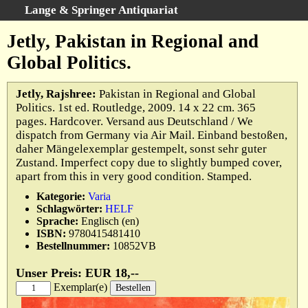
Lange & Springer Antiquariat
Schnellsuche
:
Jetly, Pakistan in Regional and
Startseite
Global Politics.
Erweiterte Suche
Kategorien
Jetly, Rajshree:
Pakistan in Regional and Global
Politics. 1st ed. Routledge, 2009. 14 x 22 cm. 365
Schlagwörter
pages. Hardcover. Versand aus Deutschland / We
Gesamtbestand
dispatch from Germany via Air Mail. Einband bestoßen,
daher Mängelexemplar gestempelt, sonst sehr guter
Warenkorb
Zustand. Imperfect copy due to slightly bumped cover,
Ankauf
apart from this in very good condition. Stamped.
AGB
Kategorie:
Varia
Schlagwörter:
HELF
Widerruf
Sprache:
Englisch (en)
Datenschutz
ISBN:
9780415481410
Bestellnummer:
10852VB
Impressum
Unser Preis: EUR 18,--
Exemplar(e)