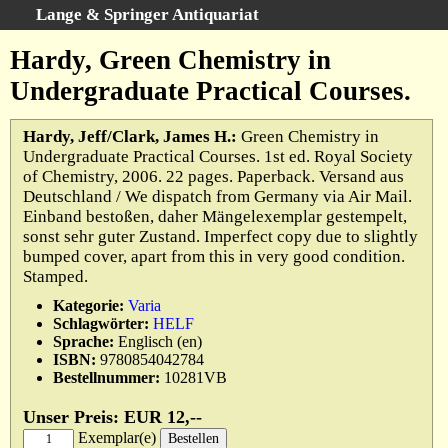
Lange & Springer Antiquariat
Schnellsuche
:
Hardy, Green Chemistry in
Startseite
Undergraduate Practical Courses.
Erweiterte Suche
Kategorien
Hardy, Jeff/Clark, James H.:
Green Chemistry in
Undergraduate Practical Courses. 1st ed. Royal Society
Schlagwörter
of Chemistry, 2006. 22 pages. Paperback. Versand aus
Gesamtbestand
Deutschland / We dispatch from Germany via Air Mail.
Einband bestoßen, daher Mängelexemplar gestempelt,
Warenkorb
sonst sehr guter Zustand. Imperfect copy due to slightly
Ankauf
bumped cover, apart from this in very good condition.
Stamped.
AGB
Kategorie:
Varia
Widerruf
Schlagwörter:
HELF
Datenschutz
Sprache:
Englisch (en)
ISBN:
9780854042784
Impressum
Bestellnummer:
10281VB
Unser Preis: EUR 12,--
Exemplar(e)