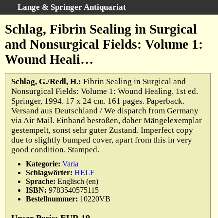
Lange & Springer Antiquariat
Schnellsuche
:
Schlag, Fibrin Sealing in Surgical
Startseite
and Nonsurgical Fields: Volume 1:
Erweiterte Suche
Wound Heali…
Kategorien
Schlagwörter
Schlag, G./Redl, H.:
Fibrin Sealing in Surgical and
Nonsurgical Fields: Volume 1: Wound Healing. 1st ed.
Gesamtbestand
Springer, 1994. 17 x 24 cm. 161 pages. Paperback.
Warenkorb
Versand aus Deutschland / We dispatch from Germany
via Air Mail. Einband bestoßen, daher Mängelexemplar
Ankauf
gestempelt, sonst sehr guter Zustand. Imperfect copy
AGB
due to slightly bumped cover, apart from this in very
good condition. Stamped.
Widerruf
Kategorie:
Varia
Datenschutz
Schlagwörter:
HELF
Impressum
Sprache:
Englisch (en)
ISBN:
9783540575115
Bestellnummer:
10220VB